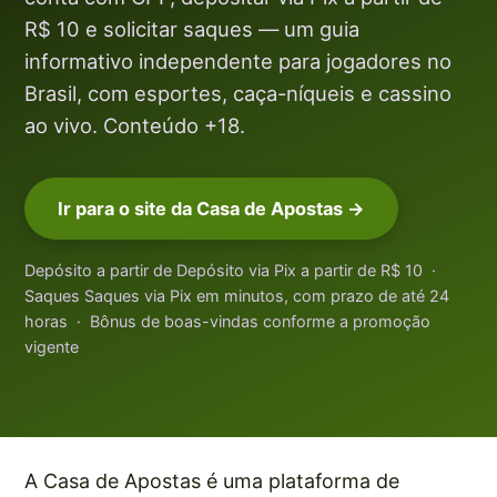
R$ 10 e solicitar saques — um guia
informativo independente para jogadores no
Brasil, com esportes, caça-níqueis e cassino
ao vivo. Conteúdo +18.
Ir para o site da Casa de Apostas →
Depósito a partir de Depósito via Pix a partir de R$ 10 ·
Saques Saques via Pix em minutos, com prazo de até 24
horas · Bônus de boas-vindas conforme a promoção
vigente
A Casa de Apostas é uma plataforma de