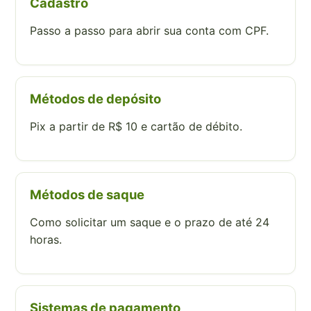
Cadastro
Passo a passo para abrir sua conta com CPF.
Métodos de depósito
Pix a partir de R$ 10 e cartão de débito.
Métodos de saque
Como solicitar um saque e o prazo de até 24
horas.
Sistemas de pagamento