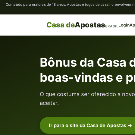
Conteúdo para maiores de 18 anos. Apostas e jogos de cassino envolvem ris
Casa de
Apostas
Login
Ap
BRASIL
Bônus da Casa 
boas-vindas e 
O que costuma ser oferecido a novo
aceitar.
Ir para o site da Casa de Apostas →