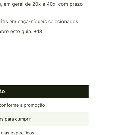
e, em geral de 20x a 40x, com prazo
tis em caça-níqueis selecionados.
re este guia. +18.
ÃO
 conforme a promoção
as para cumprir
dias específicos