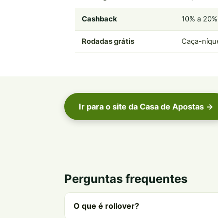
Cashback
10% a 20%
Rodadas grátis
Caça-níqu
Ir para o site da Casa de Apostas →
Perguntas frequentes
O que é rollover?