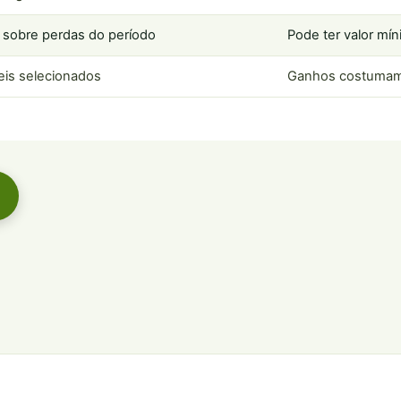
 sobre perdas do período
Pode ter valor mín
eis selecionados
Ganhos costumam t