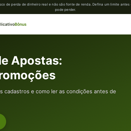
co de perda de dinheiro real e não são fonte de renda. Defina um limite antes
pode perder.
licativo
Bônus
de Apostas:
promoções
s cadastros e como ler as condições antes de